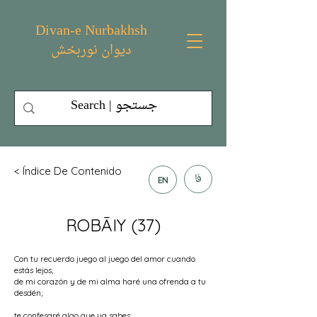
Divan-e Nurbakhsh
دیوان نوربخش
< Índice De Contenido
فا
EN
ROBĀIY (37)
Con tu recuerdo juego al juego del amor cuando
estás lejos,
de mi corazón y de mi alma haré una ofrenda a tu
desdén;
te confesaré algo que ya sabes: