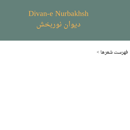
Divan-e Nurbakhsh
دیوان نوربخش
< فهرست شعر‌ها