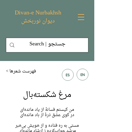
Divan-e Nurbakhsh
دیوان نوربخش
< فهرست شعر‌ها
EN
ES
مرغ شکسته‌بال
من کیستم فسانهٔ از یاد مانده‌ای
در کوی عشق ذرهٔ از باد مانده‌ای
مستی به ره فتاده و از خویش بی‌خبر
مرشد جواب‌کرده ز ارشاد مانده‌ای