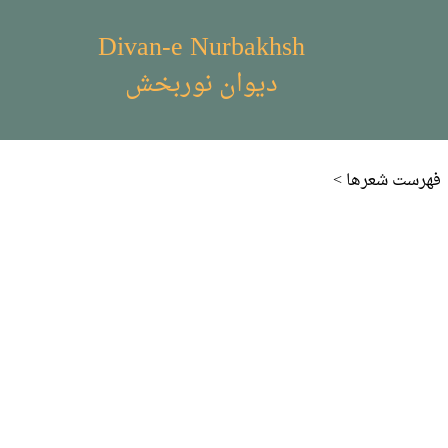
Divan-e Nurbakhsh
دیوان نوربخش
< فهرست شعر‌ها