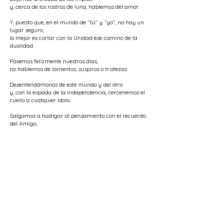
y, cerca de los rostros de luna, hablemos del amor.
Y, puesto que, en el mundo de “tú” y “yo”, no hay un
lugar seguro,
lo mejor es cortar con la Unidad ese camino de la
dualidad.
Pasemos felizmente nuestros días,
no hablemos de lamentos, suspiros o tristezas.
Desentendámonos de este mundo y del otro
y, con la espada de la independencia, cercenemos el
cuello a cualquier ídolo.
Salgamos a hostigar al pensamiento con el recuerdo
del Amigo,
y, gracias al Aliento de la Vida, cortemos el camino
a cualquier sufrimiento.
Con Nurbakhsh apuramos la tinaja del vino de la
Unicidad
y con el instrumento del amor tocamos
shur
y
nawā
,
el agudo y el grave.
< Poema Anterior
Siguiente Poema >