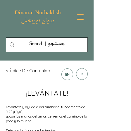
Divan-e Nurbakhsh
دیوان نوربخش
< Índice De Contenido
فا
EN
¡LEVÁNTATE!
Levántate y ayuda a derrumbar el fundamento de
“tú” y “yo”,
y, con las manos del amor, cerremos el camino de lo
poco y lo mucho.
Dejemos la ciudad de los impíos