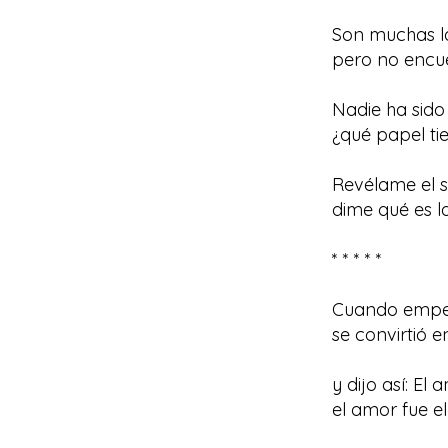
Son muchas la
pero no encue
Nadie ha sido
¿qué papel ti
Revélame el s
dime qué es la
* * * * *
Cuando empez
se convirtió e
y dijo así: El
el amor fue el