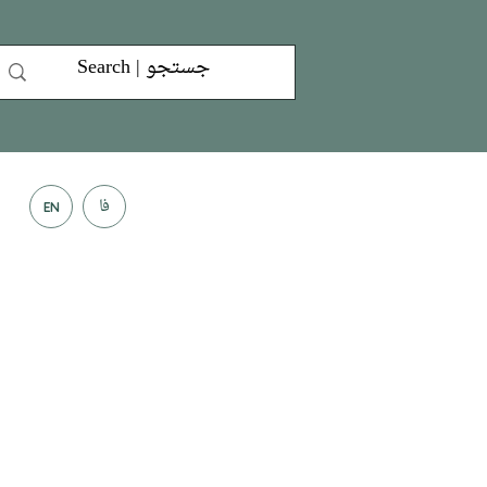
فا
EN