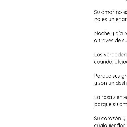
Su amor no es
no es un enamo
Noche y día r
a través de su
Los verdadera
cuando, alejad
Porque sus gr
y son un desh
La rosa sient
porque su amo
Su corazón y
cualquier flo