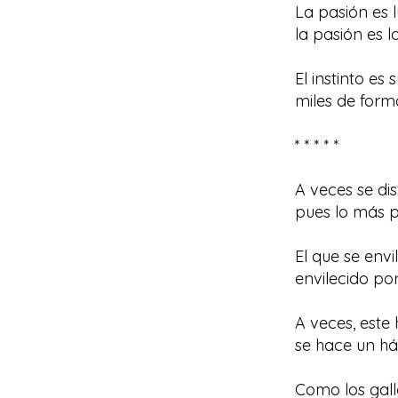
La pasión es l
la pasión es l
El instinto es 
miles de form
* * * * *
A veces se di
pues lo más pr
El que se envi
envilecido por 
A veces, este 
se hace un háb
Como los gall