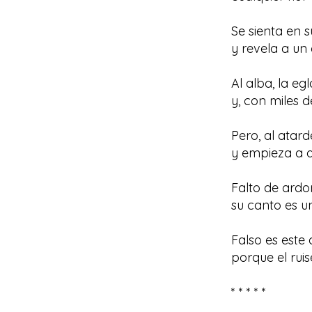
Se sienta en s
y revela a un 
Al alba, la e
y, con miles 
Pero, al atar
y empieza a d
Falto de ardo
su canto es u
Falso es este 
porque el ruis
* * * * *