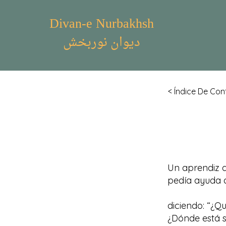
Divan-e Nurbakhsh
دیوان نوربخش
< Índice De Con
Un aprendiz d
pedía ayuda 
diciendo: “¿Q
¿Dónde está s