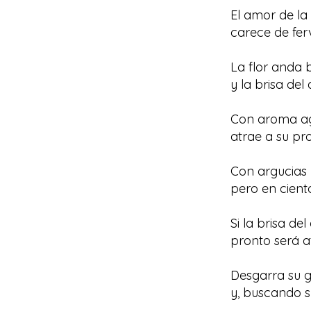
El amor de la 
carece de ferv
La flor anda
y la brisa del
Con aroma agr
atrae a su pro
Con argucias 
pero en ciento
Si la brisa de
pronto será a
Desgarra su g
y, buscando su