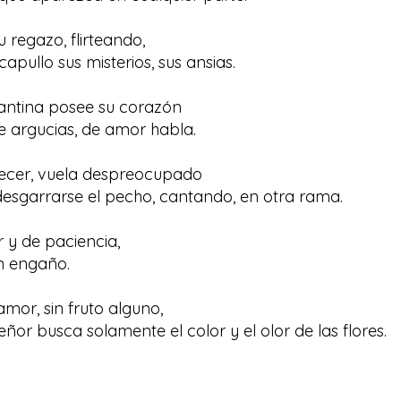
u regazo, flirteando,
capullo sus misterios, sus ansias.
glantina posee su corazón
de argucias, de amor habla.
decer, vuela despreocupado
esgarrarse el pecho, cantando, en otra rama.
r y de paciencia,
n engaño.
amor, sin fruto alguno,
eñor busca solamente el color y el olor de las flores.