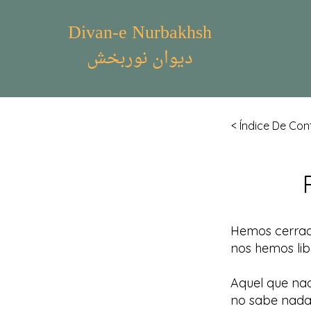
Divan-e Nurbakhsh
دیوان نوربخش
< Índice De Con
Hemos cerrado
nos hemos lib
Aquel que nad
no sabe nada 