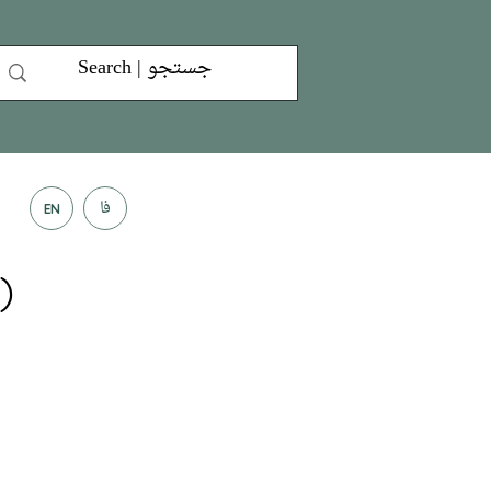
فا
EN
)