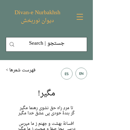
Divan-e Nurbakhsh
دیوان نوربخش
< فهرست شعر‌ها
EN
ES
مگیر!
تا مردِ راه حق نشوی رهنما مگیر
گر بندهٔ خودی پی عشق خدا مگیر
افسانهٔ بهشت و جهنم ز ما مپرس
درسی بجز صفا و محبت ز ما مگیر