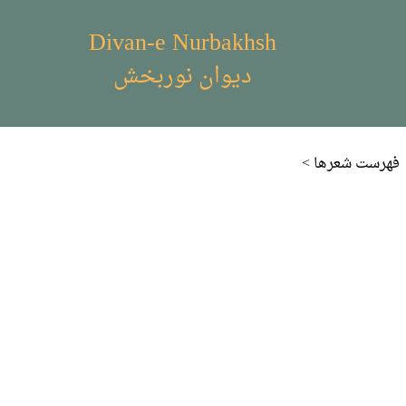
Divan-e Nurbakhsh
دیوان نوربخش
< فهرست شعر‌ها