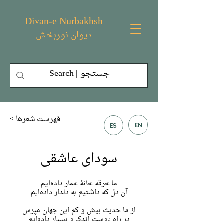
Divan-e Nurbakhsh
دیوان نوربخش
< فهرست شعر‌ها
EN
ES
سودای عاشقی
ما خرقه خانهٔ خمار داده‌ایم
آن دل که داشتیم به دلدار داده‌ایم
از ما حدیث بیش و کم این جهان مپرس
در راه دوست اندک و بسیار داده‌ایم