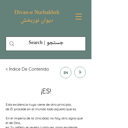
Divan-e Nurbakhsh
دیوان نوربخش
< Índice De Contenido
فا
EN
¡ES!
Esta existencia tuya viene de otro principio,
de Él procede en el mundo todo aquello que es.
En el imperio de la Unicidad, no hay otro signo que
el de Dios,
en Su reflejo se revela cualquier signo existente.