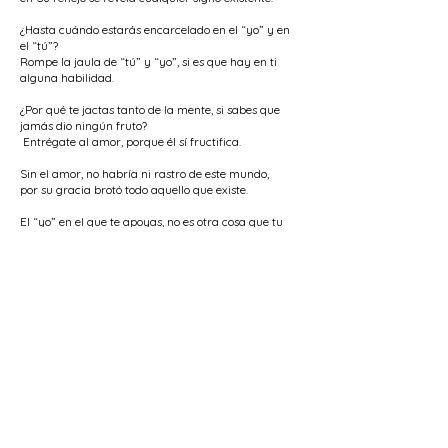
¿Hasta cuándo estarás encarcelado en el “yo” y en
el “tú”?
Rompe la jaula de “tú” y “yo”, si es que hay en ti
alguna habilidad.
¿Por qué te jactas tanto de la mente, si sabes que
jamás dio ningún fruto?
Entrégate al amor, porque él sí fructifica.
Sin el amor, no habría ni rastro de este mundo,
por su gracia brotó todo aquello que existe.
El “yo” en el que te apoyas, no es otra cosa que tu
propio velo,
aparta ya ese velo y mira que, detrás, hay otro Ser.
La “luz que dio” a los universos vida
fruto era y es de un solo aliento de Aquel hechizador
y poseedor de la visión.
< Poema Anterior
Siguiente Poema >