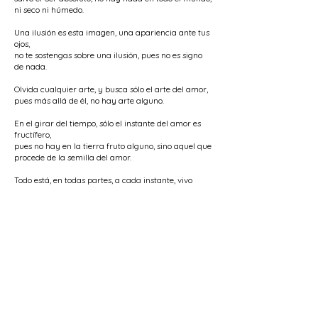
ni seco ni húmedo.
Una ilusión es esta imagen, una apariencia ante tus
ojos,
no te sostengas sobre una ilusión, pues no es signo
de nada.
Olvida cualquier arte, y busca sólo el arte del amor,
pues más allá de él, no hay arte alguno.
En el girar del tiempo, sólo el instante del amor es
fructífero,
pues no hay en la tierra fruto alguno, sino aquel que
procede de la semilla del amor.
Todo está, en todas partes, a cada instante, vivo
gracias al amor,
¿como podrá entenderlo la mirada carente de
visión?
Si no te “otorga luz” el verdadero Amado,
no habrá en el mundo entero rastro alguno de tu
existencia.
< Poema Anterior
Siguiente Poema >