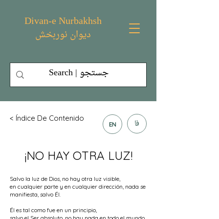
Divan-e Nurbakhsh
دیوان نوربخش
< Índice De Contenido
فا
EN
¡NO HAY OTRA LUZ!
Salvo la luz de Dios, no hay otra luz visible,
en cualquier parte y en cualquier dirección, nada se
manifiesta, salvo Él.
Él es tal como fue en un principio,
salvo el Ser absoluto, no hay nada en todo el mundo,