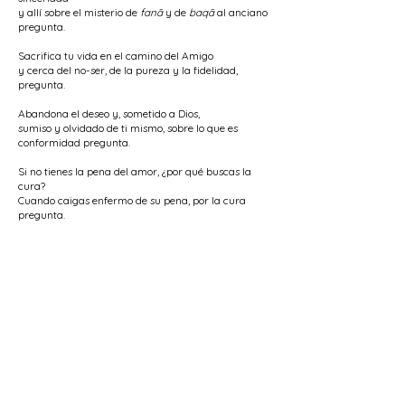
y allí sobre el misterio de
fanā
y de
baqā
al anciano
pregunta.
Sacrifica tu vida en el camino del Amigo
y cerca del no-ser, de la pureza y la fidelidad,
pregunta.
Abandona el deseo y, sometido a Dios,
sumiso y olvidado de ti mismo, sobre lo que es
conformidad pregunta.
Si no tienes la pena del amor, ¿por qué buscas la
cura?
Cuando caigas enfermo de su pena, por la cura
pregunta.
Cuando encuentres obstáculos en el sendero del
amor,
de ti mismo el secreto y la razón pregunta.
Abandona el banquete de ambos mundos
y luego, ante Nurbakhsh, acerca del Amado
pregunta.
< Poema Anterior
Siguiente Poema >