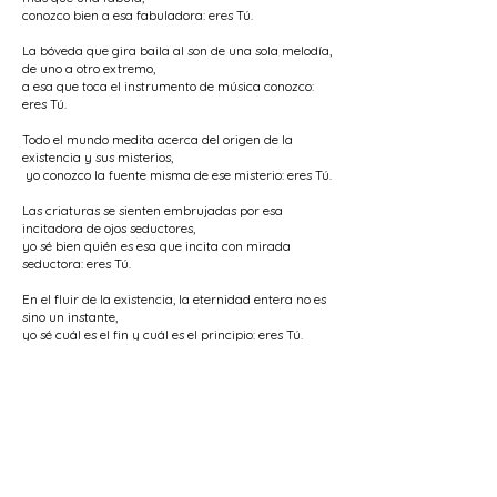
conozco bien a esa fabuladora: eres Tú.
La bóveda que gira baila al son de una sola melodía,
de uno a otro extremo,
a esa que toca el instrumento de música conozco:
eres Tú.
Todo el mundo medita acerca del origen de la
existencia y sus misterios,
yo conozco la fuente misma de ese misterio: eres Tú.
Las criaturas se sienten embrujadas por esa
incitadora de ojos seductores,
yo sé bien quién es esa que incita con mirada
seductora: eres Tú.
En el fluir de la existencia, la eternidad entera no es
sino un instante,
yo sé cuál es el fin y cuál es el principio: eres Tú.
Soy pájaro sin alas y sin plumas, atrapado en las
garras del halcón,
veloz halcón a quien también conozco: eres Tú.
Una sola ternura necesita Nurbakhsh en ambos
mundos,
yo sé quién es Oriente de esa ternura: Tú.