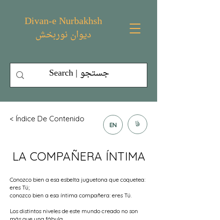
Divan-e Nurbakhsh
دیوان نوربخش
< Índice De Contenido
فا
EN
LA COMPAÑERA ÍNTIMA
Conozco bien a esa esbelta juguetona que coquetea:
eres Tú;
conozco bien a esa íntima compañera: eres Tú.
Los distintos niveles de este mundo creado no son
más que una fábula,