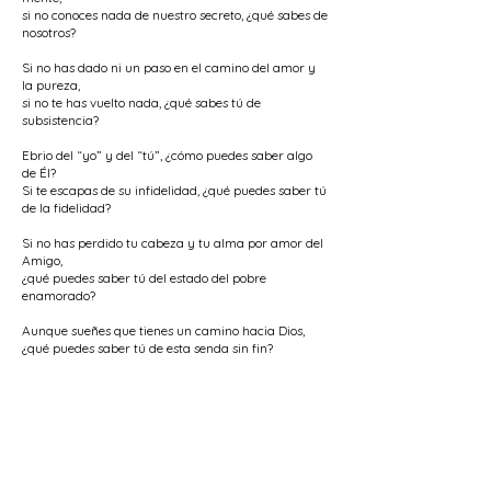
si no conoces nada de nuestro secreto, ¿qué sabes de
nosotros?
Si no has dado ni un paso en el camino del amor y
la pureza,
si no te has vuelto nada, ¿qué sabes tú de
subsistencia?
Ebrio del “yo” y del “tú”, ¿cómo puedes saber algo
de Él?
Si te escapas de su infidelidad, ¿qué puedes saber tú
de la fidelidad?
Si no has perdido tu cabeza y tu alma por amor del
Amigo,
¿qué puedes saber tú del estado del pobre
enamorado?
Aunque sueñes que tienes un camino hacia Dios,
¿qué puedes saber tú de esta senda sin fin?
Igual que un niño te has montado en el caballo de tu
falda,
¿qué puedes saber tú del camino, el viajero o el
guía?
A veces escuchaste una palabra de Nurbakhsh,
pero ¿qué sabes de la pena y de la quemadura del