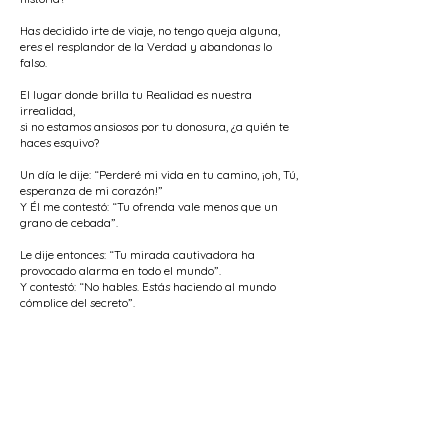
Has decidido irte de viaje, no tengo queja alguna,
eres el resplandor de la Verdad y abandonas lo
falso.
El lugar donde brilla tu Realidad es nuestra
irrealidad,
si no estamos ansiosos por tu donosura, ¿a quién te
haces esquivo?
Un día le dije: “Perderé mi vida en tu camino, ¡oh, Tú,
esperanza de mi corazón!”
Y Él me contestó: “Tu ofrenda vale menos que un
grano de cebada”.
Le dije entonces: “Tu mirada cautivadora ha
provocado alarma en todo el mundo”.
Y contestó: “No hables. Estás haciendo al mundo
cómplice del secreto”.
Predicador hipócrita, no nos reproches la blasfemia,
no sea que yo revele a quién estás rezando.
El que es Aliento de la Vida está en tu casa, ¿cuál es
ahora tu excusa,
para que, dándole la espalda a nuestra “Luz”,
encamines tus pasos a La Meca?