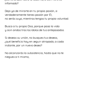
infamado?
Deja ya de mirarte en tu propia pasión, si
verdaderamente tienes pasión por Él,
no serás suyo, mientras tengas tu propia voluntad.
Busca a tu propio Dios, porque pasa la vida
y aún andas tras los ídolos de tus antepasados.
Si deseas su unión, no busques tus deseos,
¿qué beneficio hay en seguir atrapado, a cada
instante, por un nuevo deseo?
No alcanzarás la subsistencia, hasta que no te
niegues a ti mismo,
llegarás hasta el umbral del “Sino”, si te conviertes
en el “No”.
Sumérgete, lo mismo que Nurbakhsh, en el Océano
de la no-existencia
y mira, con los ojos del Océano, que eres el propio
Océano.
< Poema Anterior
Siguiente Poema >