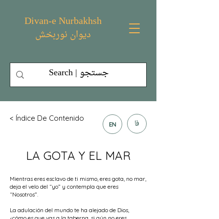
Divan-e Nurbakhsh
دیوان نوربخش
< Índice De Contenido
فا
EN
LA GOTA Y EL MAR
Mientras eres esclavo de ti mismo, eres gota, no mar,
deja el velo del “yo” y contempla que eres
“Nosotros”.
La adulación del mundo te ha alejado de Dios,
¿cómo es que vas a la taberna, si aún no eres