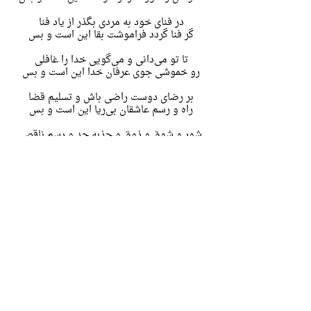
در فنای خود به مردی بگذر از یاد فنا
گر فنا گردد فراموشت بقا این است و بس
تا تو می‌دانی و می‌گویی خدا را غافلی
رو خموشی جوی عرفان خدا این است و بس
بر رضای دوست راضی باش و تسلیم قضا
راه و رسم عاشقان بی‌ریا این است و بس
شور و شوق و ذوق و جذبه حد و رسم ناقص
است
هست کامل فانی و منظور ما این است و بس
نوربخش آیین رندی می‌ندارد گفت‌وگو
گر تو را باشد سخن گفتن روا این است و بس
شعر قبل >
< شعر بعد
© 2024 Nimatullahi Sufi Order