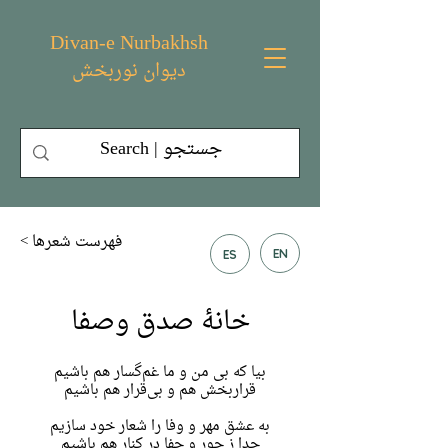
Divan-e Nurbakhsh
دیوان نوربخش
< فهرست شعر‌ها
EN
ES
خانهٔ صدق وصفا
بیا که بی من و ما غم‌گسار هم باشیم
قراربخش هم و بی‌قرار هم باشیم
به عشق مهر و وفا را شعار خود سازیم
جدا ز جور و جفا در کنار هم باشیم