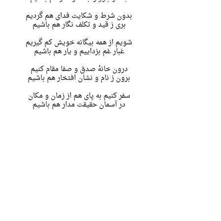
بدون شرط و شکایت فدای هم گردیم
بری ز قید و تکلف نگار هم باشیم
شویم از همه بیگانه خویش کم گیریم
غبار غم بزداییم و یار هم باشیم
درون خانهٔ صدق و صفا مقام کنیم
برون ز نام و نشان افتخار هم باشیم
سفر کنیم به پای هم از زمان و مکان
در آسمان حقیقت مدار هم باشیم
می از سبوی محبت به جام هم ریزیم
مدام ساقی و مست و خمار هم باشیم
به نوربخش چه خوش یار مهربان می‌گفت
بیا که بی من و ما غم‌گسار هم باشیم
شعر قبل >
< شعر بعد