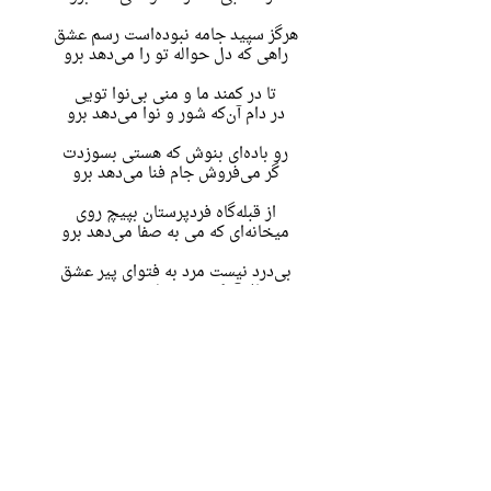
هرگز سپید جامه نبوده‌است رسم عشق
راهی که دل حواله تو را می‌دهد برو
تا در کمند ما و منی بی‌نوا تویی
در دام آن‌که شور و نوا می‌دهد برو
رو باده‌ای بنوش که هستی بسوزدت
گر می‌‌فروش جام فنا می‌دهد برو
از قبله‌گاه فردپرستان بپیچ روی
میخانه‌ای که می به صفا می‌دهد برو
بی‌درد نیست مرد به فتوای پیر عشق
دنبال آن‌که درد و بلا می‌دهد برو
غافل مشو ز خدمت ساقی به بزم عشق
گر جام باده بی من و ما می‌دهد برو
بشنو ز نوربخش و رها ساز سایه را
جایی که شمس مهر ضیا می‌دهد برو
شعر قبل >
< شعر بعد