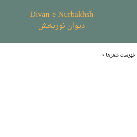
Divan-e Nurbakhsh
دیوان نوربخش
< فهرست شعر‌ها