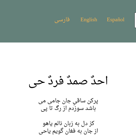
Español
English
فارسی
احدٌ صمدٌ فردٌ حی
پرکن ساقیِ جان جامی می
باشد سوزدم از رگ تا پی
کز دل به زبان نالم یاهو
از جان به فغان گویم یاحی