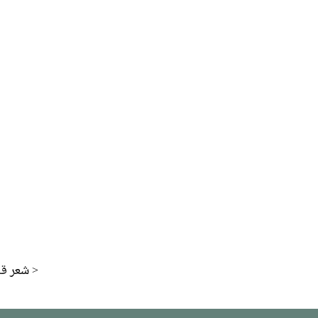
شعر قبل >