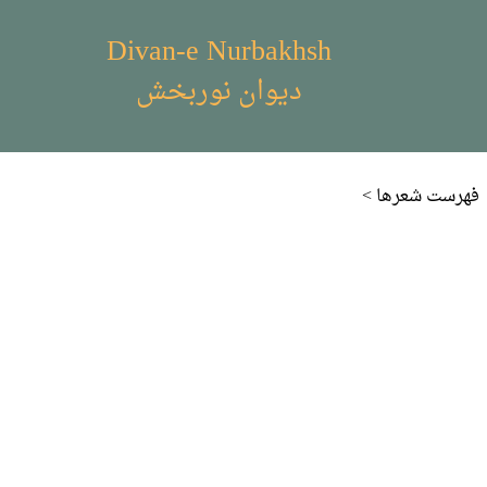
Divan-e Nurbakhsh
دیوان نوربخش
< فهرست شعر‌ها